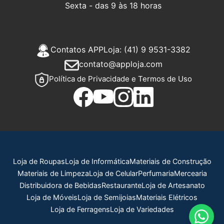
Sexta - das 9 às 18 horas
Contatos APPLoja: (41) 9 9531-3382
contato@apploja.com
Política de Privacidade e Termos de Uso
Loja de Roupas
Loja de Informática
Materiais de Construção
Materiais de Limpeza
Loja de Celular
Perfumaria
Mercearia
Distribuidora de Bebidas
Restaurante
Loja de Artesanato
Loja de Móveis
Loja de Semijoias
Materiais Elétricos
Loja de Ferragens
Loja de Variedades
ERP com nota fiscal, sistema PDV com estoque, controle 