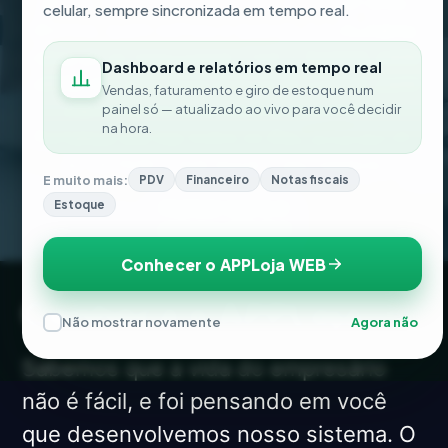
ponto. Ele mostra quem são seus melhores
celular, sempre sincronizada em tempo real.
clientes, quem esfriou e quando é o momento
certo de se reaproximar. Com o Apploja, cada
Dashboard e relatórios em tempo real
venda vira uma nova chance de crescer, cada
Vendas, faturamento e giro de estoque num
cliente conta uma história de sucesso.
painel só — atualizado ao vivo para você decidir
na hora.
Fortaleça sua loja todos os dias, entendendo
de verdade o que move o seu negócio.
E muito mais:
PDV
Financeiro
Notas fiscais
Acessar agora o
Estoque
sistema gratuito!
Conhecer o APPLoja WEB
Conheça o APPLoja
Não mostrar novamente
Agora não
Sabemos que a vida do empresário
não é fácil, e foi pensando em você
que desenvolvemos nosso sistema. O