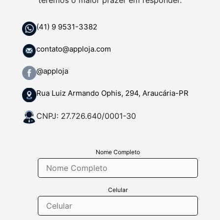
teremos o maior prazer em responder.
(41) 9 9531-3382
contato@apploja.com
@apploja
Rua Luiz Armando Ophis, 294, Araucária-PR
CNPJ: 27.726.640/0001-30
Nome Completo
Celular